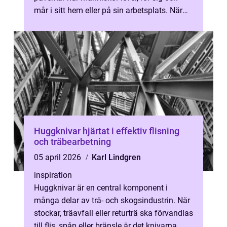
mår i sitt hem eller på sin arbetsplats. När
ett rum får rätt funktion, rätt...
Huggknivar hjärtat i effektiv flisning
och träbearbetning
05 april 2026
Karl Lindgren
inspiration
Huggknivar är en central komponent i
många delar av trä- och skogsindustrin. När
stockar, träavfall eller returträ ska förvandlas
till flis, spån eller bränsle är det knivarna