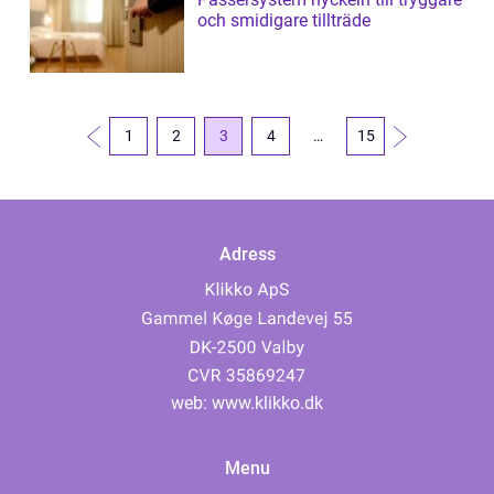
och smidigare tillträde
1
2
3
4
…
15
Adress
web:
www.klikko.dk
Menu