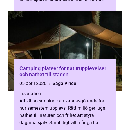
som avgör både kvalitet ...
Camping platser för naturupplevelser
och närhet till staden
05 april 2026
Saga Vinde
inspiration
Att välja camping kan vara avgörande för
hur semestern upplevs. Rätt miljö ger lugn,
närhet till naturen och frihet att styra
dagarna själv. Samtidigt vill många ha
rimligt avstånd till service, aktiv...