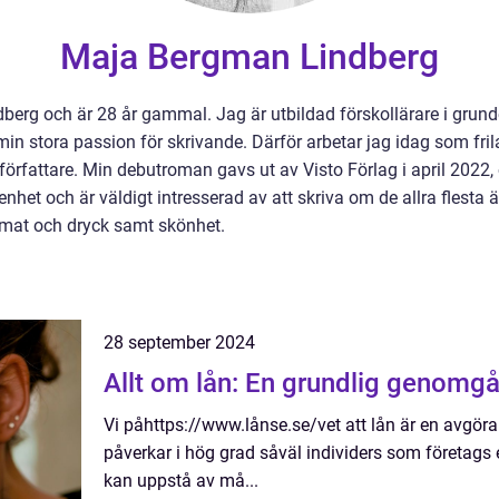
Maja Bergman Lindberg
berg och är 28 år gammal. Jag är utbildad förskollärare i gru
på min stora passion för skrivande. Därför arbetar jag idag som f
m författare. Min debutroman gavs ut av Visto Förlag i april 20
nhet och är väldigt intresserad av att skriva om de allra flesta
mat och dryck samt skönhet.
28 september 2024
Allt om lån: En grundlig genomg
Vi påhttps://www.lånse.se/vet att lån är en avgör
påverkar i hög grad såväl individers som företags
kan uppstå av må...