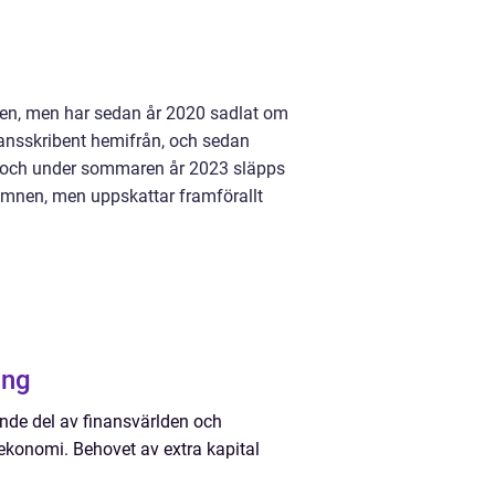
nden, men har sedan år 2020 sadlat om
rilansskribent hemifrån, och sedan
22, och under sommaren år 2023 släpps
 ämnen, men uppskattar framförallt
ång
ande del av finansvärlden och
 ekonomi. Behovet av extra kapital