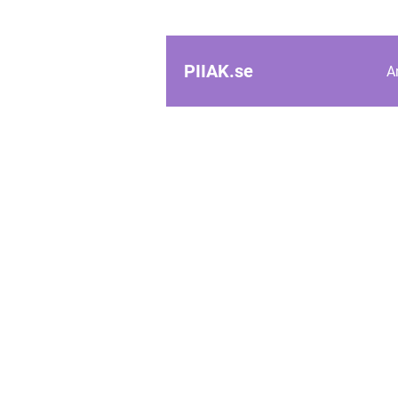
PIIAK.
se
A