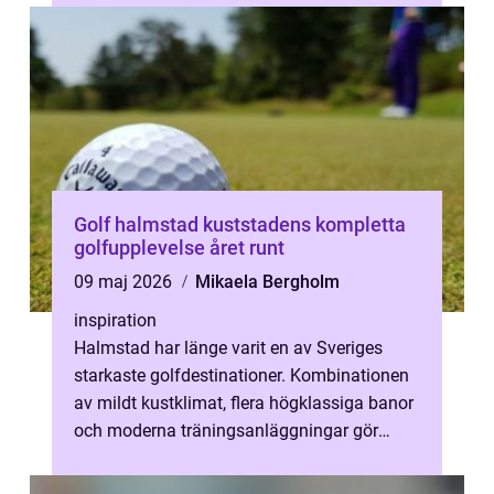
Golf halmstad kuststadens kompletta
golfupplevelse året runt
09 maj 2026
Mikaela Bergholm
inspiration
Halmstad har länge varit en av Sveriges
starkaste golfdestinationer. Kombinationen
av mildt kustklimat, flera högklassiga banor
och moderna träningsanläggningar gör
staden särskilt intressant för dig ...