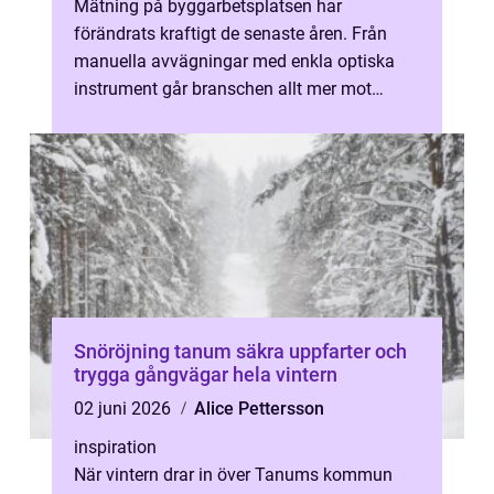
Mätning på byggarbetsplatsen har
förändrats kraftigt de senaste åren. Från
manuella avvägningar med enkla optiska
instrument går branschen allt mer mot
digitala, uppkopplade lösningar. I den
utvecklin...
Snöröjning tanum säkra uppfarter och
trygga gångvägar hela vintern
02 juni 2026
Alice Pettersson
inspiration
När vintern drar in över Tanums kommun