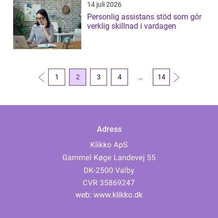
14 juli 2026
Personlig assistans stöd som gör
verklig skillnad i vardagen
1
2
3
4
…
14
Adress
web:
www.klikko.dk