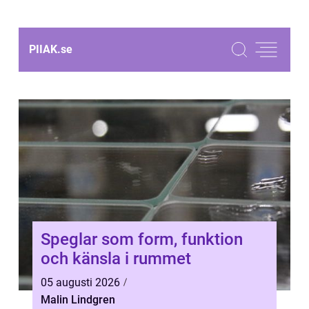
PIIAK.
se
Speglar som form, funktion
och känsla i rummet
05 augusti 2026
Malin Lindgren