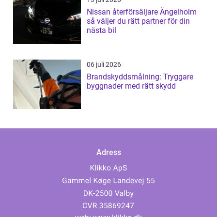
Nissan återförsäljare Ängelholm
så väljer du rätt partner för din
nästa bil
06 juli 2026
Brandskyddsmålning: Tryggare
byggnader med rätt skydd
Adress