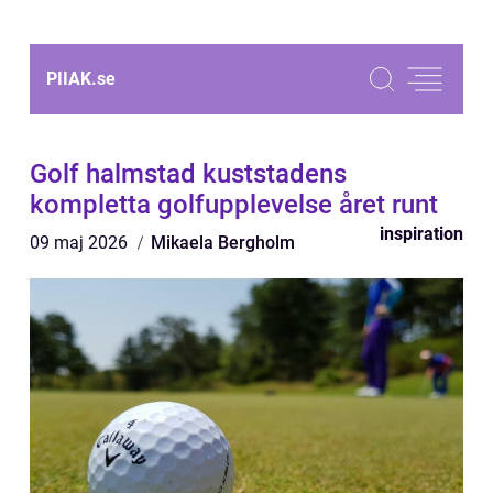
PIIAK.
se
Golf halmstad kuststadens
kompletta golfupplevelse året runt
inspiration
09 maj 2026
Mikaela Bergholm