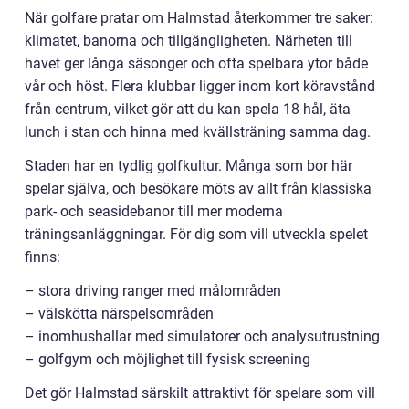
När golfare pratar om Halmstad återkommer tre saker:
klimatet, banorna och tillgängligheten. Närheten till
havet ger långa säsonger och ofta spelbara ytor både
vår och höst. Flera klubbar ligger inom kort köravstånd
från centrum, vilket gör att du kan spela 18 hål, äta
lunch i stan och hinna med kvällsträning samma dag.
Staden har en tydlig golfkultur. Många som bor här
spelar själva, och besökare möts av allt från klassiska
park- och seasidebanor till mer moderna
träningsanläggningar. För dig som vill utveckla spelet
finns:
– stora driving ranger med målområden
– välskötta närspelsområden
– inomhushallar med simulatorer och analysutrustning
– golfgym och möjlighet till fysisk screening
Det gör Halmstad särskilt attraktivt för spelare som vill