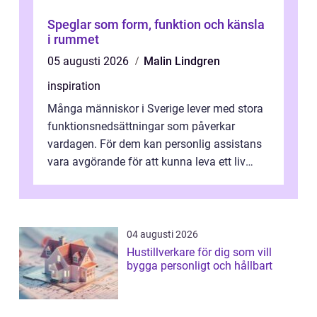
Speglar som form, funktion och känsla
i rummet
05 augusti 2026
Malin Lindgren
inspiration
Många människor i Sverige lever med stora
funktionsnedsättningar som påverkar
vardagen. För dem kan personlig assistans
vara avgörande för att kunna leva ett liv
som andra med egen vilja, egna val och...
04 augusti 2026
Hustillverkare för dig som vill
bygga personligt och hållbart