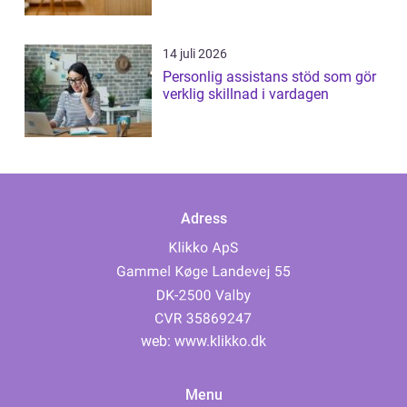
14 juli 2026
Personlig assistans stöd som gör
verklig skillnad i vardagen
Adress
web:
www.klikko.dk
Menu