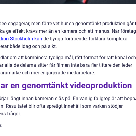
deo engagerar, men färre vet hur en genomtänkt produktion går ti
eo ska ge effekt krävs mer än en kamera och ett manus. När företag
tion Stockholm kan
de bygga förtroende, förklara komplexa
erar både idag och på sikt.
lar om att kombinera tydliga mål, rätt format för rätt kanal och
r alla de delarna sitter får filmen inte bara fler tittare den leder
are varumärke och mer engagerade medarbetare.
ar en genomtänkt videoproduktion
ar långt innan kameran slås på. En vanlig fallgrop är att hopp
lan. Resultatet blir ofta spretigt innehåll som varken stödjer
ns frågor.
s: