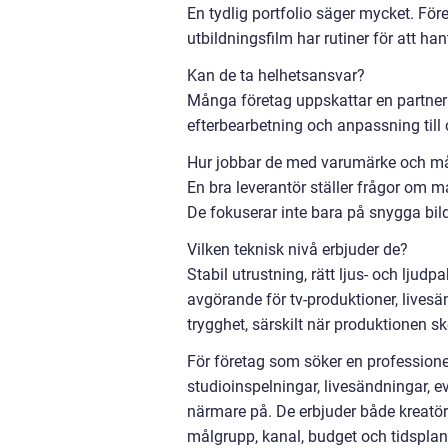
En tydlig portfolio säger mycket. För
utbildningsfilm har rutiner för att ha
Kan de ta helhetsansvar?
Många företag uppskattar en partner 
efterbearbetning och anpassning till o
Hur jobbar de med varumärke och m
En bra leverantör ställer frågor om m
De fokuserar inte bara på snygga bild
Vilken teknisk nivå erbjuder de?
Stabil utrustning, rätt ljus- och lju
avgörande för tv-produktioner, lives
trygghet, särskilt när produktionen sk
För företag som söker en profession
studioinspelningar, livesändningar, ev
närmare på. De erbjuder både kreatör
målgrupp, kanal, budget och tidsplan f