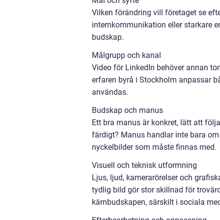
Mål och syfte
Vilken förändring vill företaget se eft
internkommunikation eller starkare em
budskap.
Målgrupp och kanal
Video för LinkedIn behöver annan ton 
erfaren byrå i Stockholm anpassar bå
användas.
Budskap och manus
Ett bra manus är konkret, lätt att följ
färdigt? Manus handlar inte bara om r
nyckelbilder som måste finnas med.
Visuell och teknisk utformning
Ljus, ljud, kamerarörelser och grafis
tydlig bild gör stor skillnad för trovär
kärnbudskapen, särskilt i sociala med