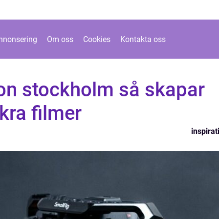
nnonsering
Om oss
Cookies
Kontakta oss
on stockholm så skapar
kra filmer
inspirat