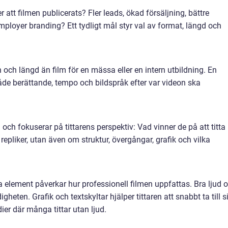
er att filmen publicerats? Fler leads, ökad försäljning, bättre
ployer branding? Ett tydligt mål styr val av format, längd och
och längd än film för en mässa eller en intern utbildning. En
de berättande, tempo och bildspråk efter var videon ska
a och fokuserar på tittarens perspektiv: Vad vinner de på att titta
epliker, utan även om struktur, övergångar, grafik och vilka
ka element påverkar hur professionell filmen uppfattas. Bra ljud 
digheten. Grafik och textskyltar hjälper tittaren att snabbt ta till s
ier där många tittar utan ljud.