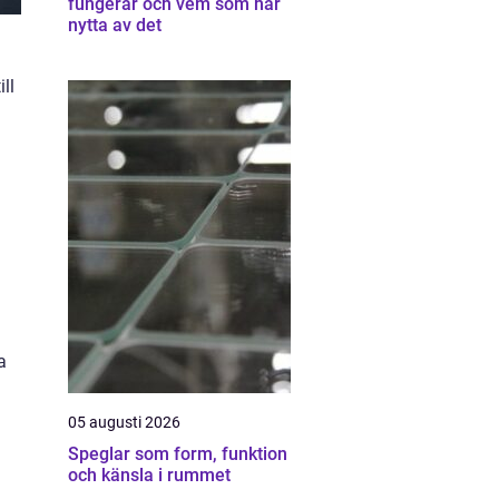
fungerar och vem som har
nytta av det
ll
a
05 augusti 2026
Speglar som form, funktion
och känsla i rummet