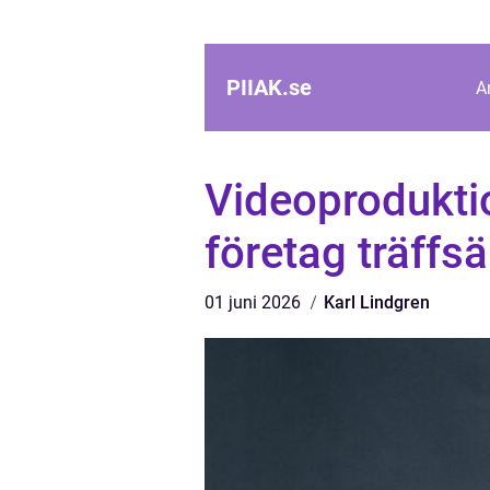
PIIAK.
se
A
Videoprodukti
företag träffsä
01 juni 2026
Karl Lindgren