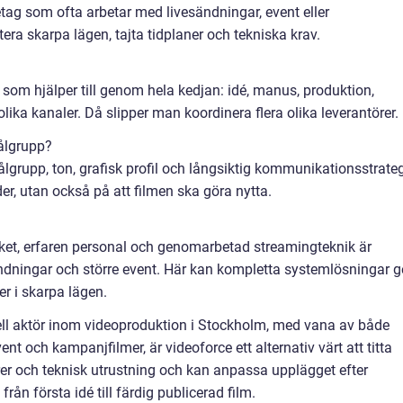
etag som ofta arbetar med livesändningar, event eller
ntera skarpa lägen, tajta tidplaner och tekniska krav.
som hjälper till genom hela kedjan: idé, manus, produktion,
lika kanaler. Då slipper man koordinera flera olika leverantörer.
ålgrupp?
ålgrupp, ton, grafisk profil och långsiktig kommunikationsstrateg
er, utan också på att filmen ska göra nytta.
dpaket, erfaren personal och genomarbetad streamingteknik är
ändningar och större event. Här kan kompletta systemlösningar g
er i skarpa lägen.
ell aktör inom videoproduktion i Stockholm, med vana av både
ent och kampanjfilmer, är videoforce ett alternativ värt att titta
er och teknisk utrustning och kan anpassa upplägget efter
rån första idé till färdig publicerad film.