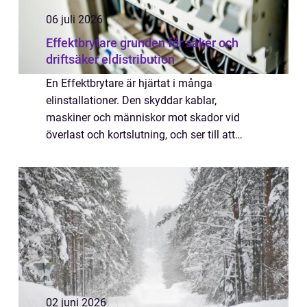
06 juli 2026
Effektbrytare grunden för säker och
driftsäker eldistribution
En Effektbrytare är hjärtat i många
elinstallationer. Den skyddar kablar,
maskiner och människor mot skador vid
överlast och kortslutning, och ser till att
anläggningen kan återstartas snabbt och
kontrollerat efter ett fel. I moderna
fastigheter, ind...
02 juni 2026