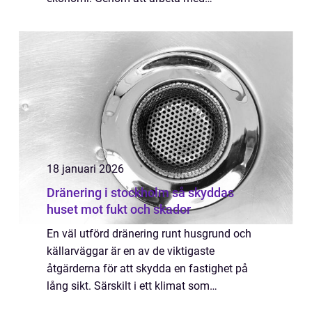
prefabricerade stålkonstruktioner går det att
skapa lokaler som både är funktionella i
vardage...
18 januari 2026
Dränering i stockholm så skyddas
huset mot fukt och skador
En väl utförd dränering runt husgrund och
källarväggar är en av de viktigaste
åtgärderna för att skydda en fastighet på
lång sikt. Särskilt i ett klimat som
Stockholms, med växlande temperaturer,