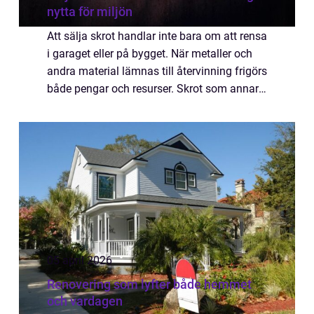
nytta för miljön
Att sälja skrot handlar inte bara om att rensa
i garaget eller på bygget. När metaller och
andra material lämnas till återvinning frigörs
både pengar och resurser. Skrot som annars
hade rostat bort eller hamnat på deponi blir
råvara i nya produkter, ...
05 april 2026
Renovering som lyfter både hemmet
och vardagen