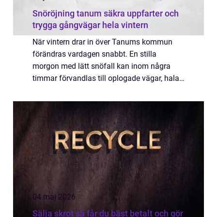
Snöröjning tanum säkra uppfarter och
trygga gångvägar hela vintern
När vintern drar in över Tanums kommun
förändras vardagen snabbt. En stilla
morgon med lätt snöfall kan inom några
timmar förvandlas till oplogade vägar, hala
uppfarter och parkeringar där bilar knappt
tar sig fram. För både privatpersoner och
företa...
04 maj 2026
Sälja skrot så får du bäst betalt och gör