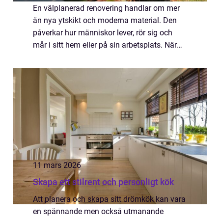
En välplanerad renovering handlar om mer
än nya ytskikt och moderna material. Den
påverkar hur människor lever, rör sig och
mår i sitt hem eller på sin arbetsplats. När
ett rum får rätt funktion, rätt ljus och en
genomtänkt planering blir vardagen en...
11 mars 2026
Skapa ett stilrent och personligt kök
Att planera och skapa sitt drömkök kan vara
en spännande men också utmanande