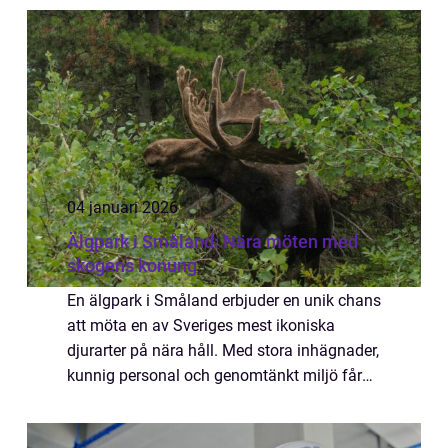
kraftigt regn och periodvis snö, utsätts
marken kring ...
04 januari 2026
Älgpark i Småland: Nära möten med
skogens konung
En älgpark i Småland erbjuder en unik chans
att möta en av Sveriges mest ikoniska
djurarter på nära håll. Med stora inhägnader,
kunnig personal och genomtänkt miljö får
besökare en trygg och ...