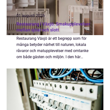
01 augusti 2026
Restaurang i Växjö: Smakupplevelser
mellan sjöar och slott
Restaurang Växjö är ett begrepp som för
många betyder närhet till naturen, lokala
råvaror och matupplevelser med omtanke
om både gästen och miljön. I den här
småländska staden samsa...