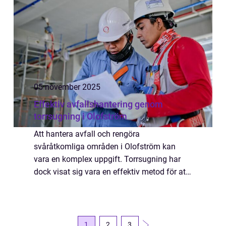
05 november 2025
Effektiv avfallshantering genom
torrsugning i Olofström
Att hantera avfall och rengöra
svåråtkomliga områden i Olofström kan
vara en komplex uppgift. Torrsugning har
dock visat sig vara en effektiv metod för att
enkelt avlägsna material som sand, cement,
spån el...
1
2
3