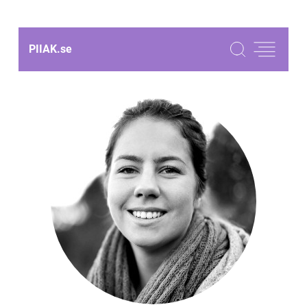
PIIAK.
se