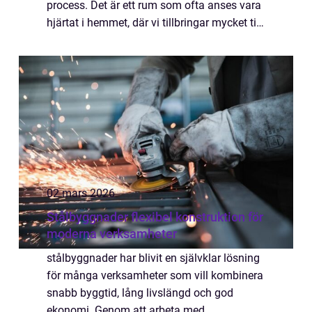
process. Det är ett rum som ofta anses vara
hjärtat i hemmet, där vi tillbringar mycket tid
och skapar minnen. För att underlät...
02 mars 2026
Stålbyggnader flexibel konstruktion för
moderna verksamheter
stålbyggnader har blivit en självklar lösning
för många verksamheter som vill kombinera
snabb byggtid, lång livslängd och god
ekonomi. Genom att arbeta med