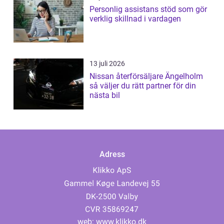
Personlig assistans stöd som gör
verklig skillnad i vardagen
13 juli 2026
Nissan återförsäljare Ängelholm
så väljer du rätt partner för din
nästa bil
Adress
web:
www.klikko.dk