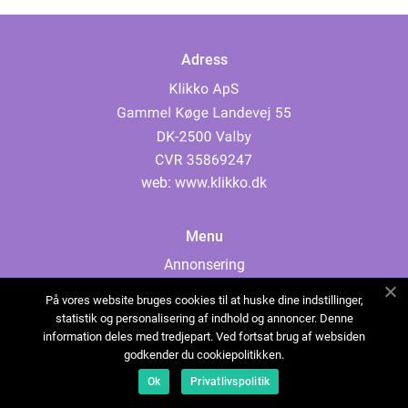
Adress
web:
www.klikko.dk
Menu
Annonsering
Om oss
På vores website bruges cookies til at huske dine indstillinger,
Cookies
statistik og personalisering af indhold og annoncer. Denne
information deles med tredjepart. Ved fortsat brug af websiden
Kontakta oss
godkender du cookiepolitikken.
Sitemap
Ok
Privatlivspolitik