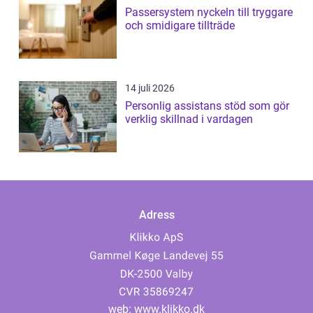
Passersystem nyckeln till tryggare
och smidigare tillträde
14 juli 2026
Personlig assistans stöd som gör
verklig skillnad i vardagen
Adress
web:
www.klikko.dk