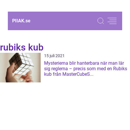
PIIAK.
se
rubiks kub
15 juli 2021
Mysterierna blir hanterbara när man lär
sig reglerna – precis som med en Rubiks
kub från MasterCubeS...