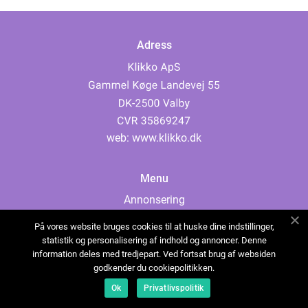
Adress
web:
www.klikko.dk
Menu
Annonsering
Om oss
På vores website bruges cookies til at huske dine indstillinger,
Cookies
statistik og personalisering af indhold og annoncer. Denne
information deles med tredjepart. Ved fortsat brug af websiden
Kontakta oss
godkender du cookiepolitikken.
Sitemap
Ok
Privatlivspolitik