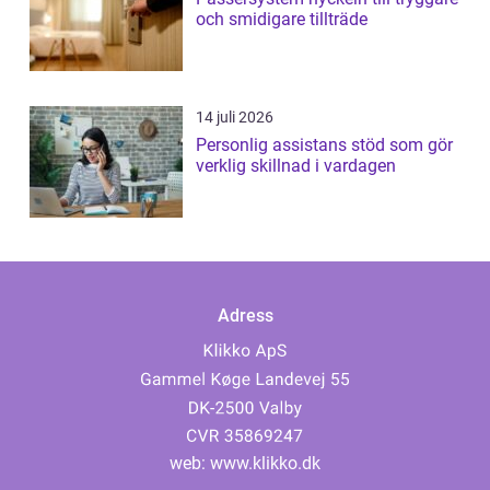
och smidigare tillträde
14 juli 2026
Personlig assistans stöd som gör
verklig skillnad i vardagen
Adress
web:
www.klikko.dk