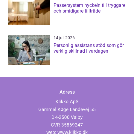
Passersystem nyckeln till tryggare
och smidigare tillträde
14 juli 2026
Personlig assistans stöd som gör
verklig skillnad i vardagen
Adress
web:
www.klikko.dk