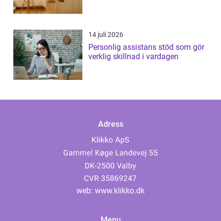
14 juli 2026
Personlig assistans stöd som gör
verklig skillnad i vardagen
Adress
web:
www.klikko.dk
Menu