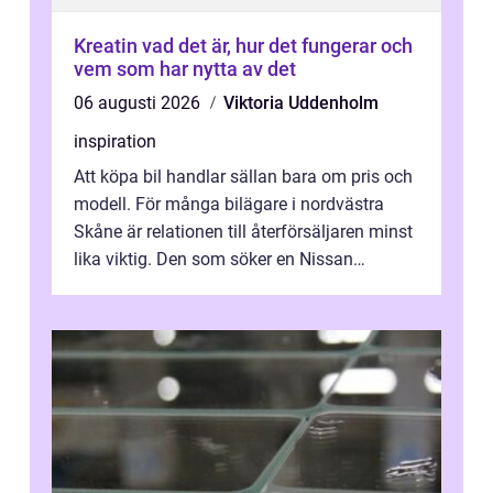
Kreatin vad det är, hur det fungerar och
vem som har nytta av det
06 augusti 2026
Viktoria Uddenholm
inspiration
Att köpa bil handlar sällan bara om pris och
modell. För många bilägare i nordvästra
Skåne är relationen till återförsäljaren minst
lika viktig. Den som söker en Nissan
återförsäljare Ängelholm behöve...