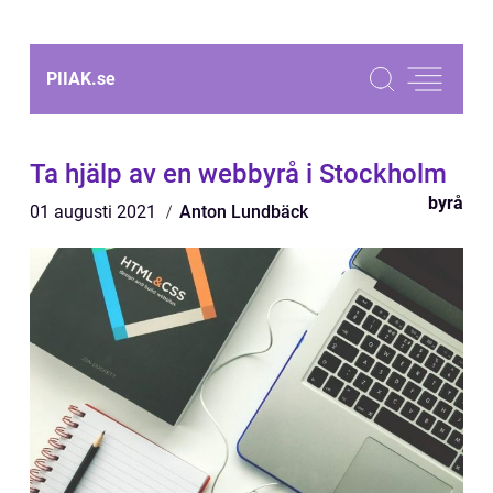
PIIAK.
se
Ta hjälp av en webbyrå i Stockholm
byrå
01 augusti 2021
Anton Lundbäck