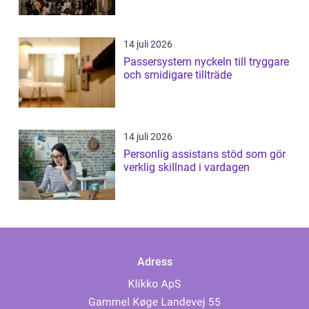
14 juli 2026
Passersystem nyckeln till tryggare
och smidigare tillträde
14 juli 2026
Personlig assistans stöd som gör
verklig skillnad i vardagen
Adress