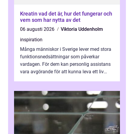
Kreatin vad det är, hur det fungerar och
vem som har nytta av det
06 augusti 2026
Viktoria Uddenholm
inspiration
Många människor i Sverige lever med stora
funktionsnedsättningar som påverkar
vardagen. För dem kan personlig assistans
vara avgörande för att kunna leva ett liv
som andra med egen vilja, egna val och...