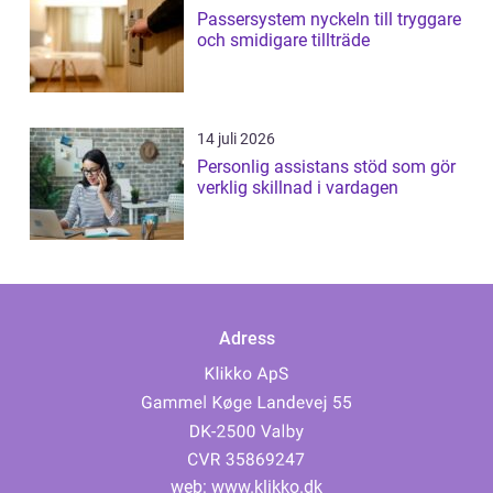
Passersystem nyckeln till tryggare
och smidigare tillträde
14 juli 2026
Personlig assistans stöd som gör
verklig skillnad i vardagen
Adress
web:
www.klikko.dk