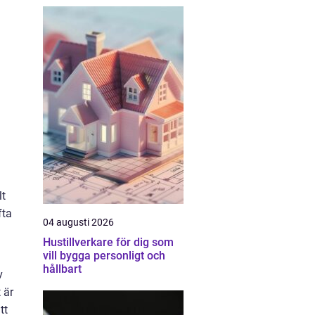
lt
fta
04 augusti 2026
Hustillverkare för dig som
vill bygga personligt och
hållbart
v
 är
tt