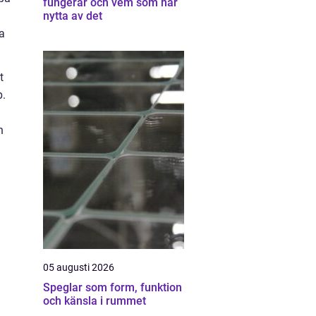
fungerar och vem som har
nytta av det
a
t
p.
n
05 augusti 2026
Speglar som form, funktion
och känsla i rummet