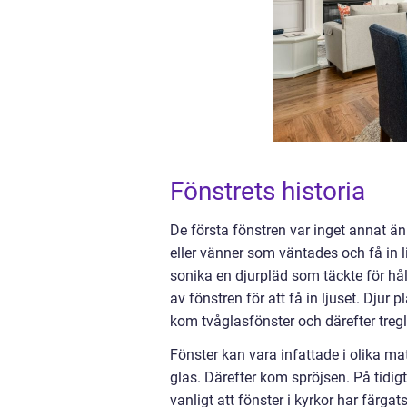
Fönstrets historia
De första fönstren var inget annat än
eller vänner som väntades och få in l
sonika en djurpläd som täckte för hå
av fönstren för att få in ljuset. Djur 
kom tvåglasfönster och därefter tregl
Fönster kan vara infattade i olika mat
glas. Därefter kom spröjsen. På tidi
vanligt att fönster i kyrkor har färga