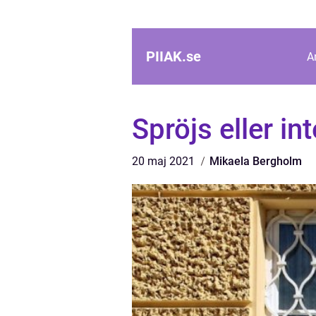
PIIAK.
se
A
Spröjs eller in
20 maj 2021
Mikaela Bergholm