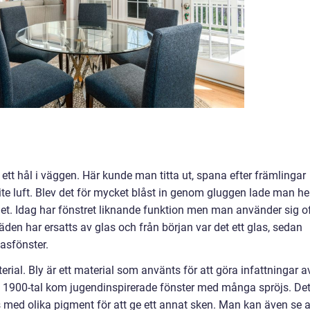
 ett hål i väggen. Här kunde man titta ut, spana efter främlingar
ite luft. Blev det för mycket blåst in genom gluggen lade man he
let. Idag har fönstret liknande funktion men man använder sig o
pläden har ersatts av glas och från början var det ett glas, sedan
asfönster.
erial. Bly är ett material som använts för att göra infattningar a
gt 1900-tal kom jugendinspirerade fönster med många spröjs. Det
ts med olika pigment för att ge ett annat sken. Man kan även se a