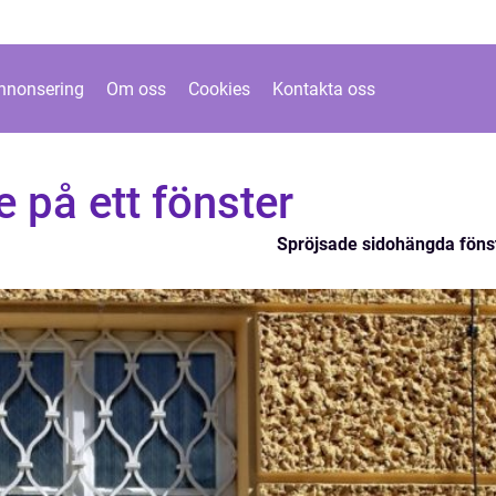
nnonsering
Om oss
Cookies
Kontakta oss
te på ett fönster
Spröjsade sidohängda föns