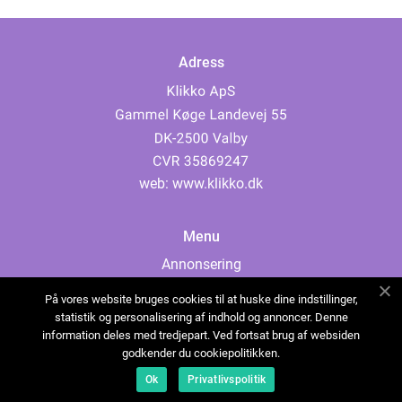
Adress
web:
www.klikko.dk
Menu
Annonsering
Om oss
På vores website bruges cookies til at huske dine indstillinger,
Cookies
statistik og personalisering af indhold og annoncer. Denne
information deles med tredjepart. Ved fortsat brug af websiden
Kontakta oss
godkender du cookiepolitikken.
Sitemap
Ok
Privatlivspolitik