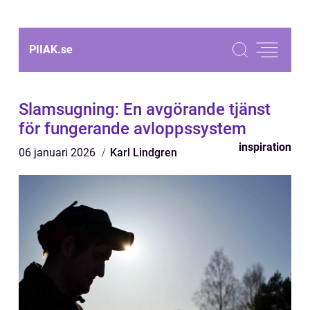
PIIAK.
se
Slamsugning: En avgörande tjänst
för fungerande avloppssystem
inspiration
06 januari 2026
Karl Lindgren