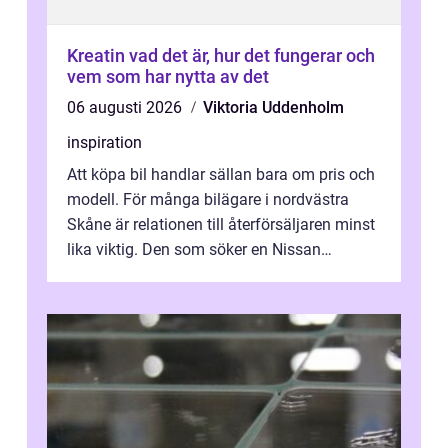
Kreatin vad det är, hur det fungerar och
vem som har nytta av det
06 augusti 2026
Viktoria Uddenholm
inspiration
Att köpa bil handlar sällan bara om pris och
modell. För många bilägare i nordvästra
Skåne är relationen till återförsäljaren minst
lika viktig. Den som söker en Nissan
återförsäljare Ängelholm behöve...