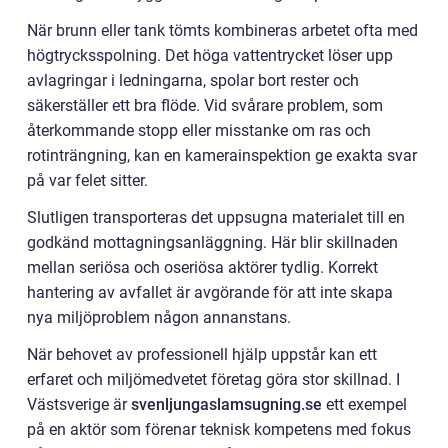
När brunn eller tank tömts kombineras arbetet ofta med
högtrycksspolning. Det höga vattentrycket löser upp
avlagringar i ledningarna, spolar bort rester och
säkerställer ett bra flöde. Vid svårare problem, som
återkommande stopp eller misstanke om ras och
rotinträngning, kan en kamerainspektion ge exakta svar
på var felet sitter.
Slutligen transporteras det uppsugna materialet till en
godkänd mottagningsanläggning. Här blir skillnaden
mellan seriösa och oseriösa aktörer tydlig. Korrekt
hantering av avfallet är avgörande för att inte skapa
nya miljöproblem någon annanstans.
När behovet av professionell hjälp uppstår kan ett
erfaret och miljömedvetet företag göra stor skillnad. I
Västsverige är
svenljungaslamsugning.se
ett exempel
på en aktör som förenar teknisk kompetens med fokus