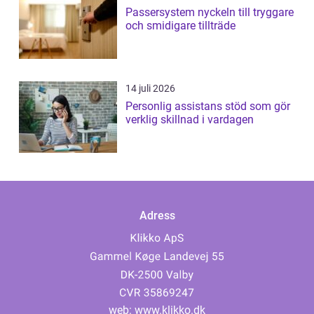
Passersystem nyckeln till tryggare
och smidigare tillträde
14 juli 2026
Personlig assistans stöd som gör
verklig skillnad i vardagen
Adress
web:
www.klikko.dk