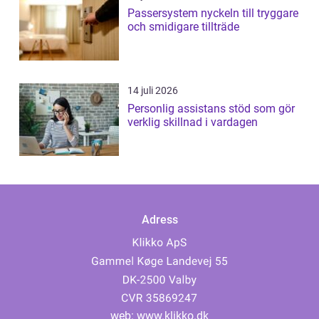
Passersystem nyckeln till tryggare
och smidigare tillträde
14 juli 2026
Personlig assistans stöd som gör
verklig skillnad i vardagen
Adress
web:
www.klikko.dk