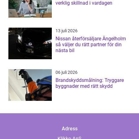
verklig skillnad i vardagen
13 juli 2026
Nissan återförsäljare Ängelholm
så väljer du rätt partner för din
nästa bil
06 juli 2026
Brandskyddsmålning: Tryggare
byggnader med rätt skydd
Adress