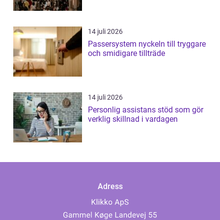
14 juli 2026
Passersystem nyckeln till tryggare
och smidigare tillträde
14 juli 2026
Personlig assistans stöd som gör
verklig skillnad i vardagen
Adress