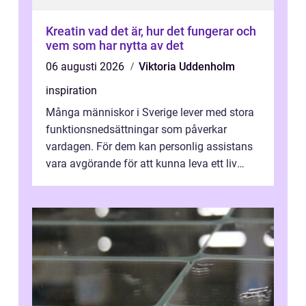
Kreatin vad det är, hur det fungerar och
vem som har nytta av det
06 augusti 2026
Viktoria Uddenholm
inspiration
Många människor i Sverige lever med stora
funktionsnedsättningar som påverkar
vardagen. För dem kan personlig assistans
vara avgörande för att kunna leva ett liv
som andra med egen vilja, egna val och...