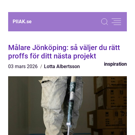
PIIAK.
se
Målare Jönköping: så väljer du rätt
proffs för ditt nästa projekt
inspiration
03 mars 2026
Lotta Albertsson