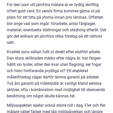
För den som vill jämföra målare är en tydlig skriftlig
offert guld värd. En seriös firma kommer gärna ut på
plats för att titta på ytorna innan pris lämnas. Offerten
bör ange vad som ingår: förarbete, antal färglager,
material, eventuella ställningar och städning efteråt. Det
gör det enklare att jämföra olika företag på ett rättvist
sätt.
Kvalitet syns sällan fullt ut direkt efter slutfört arbete.
Den stora skillnaden märks efter några år: har färgen
hållit sin lyster, sitter den kvar utan flagning, ser fogar
och hörn fortfarande prydliga ut? Ett etablerat
måleriföretag vågar därför lämna garanti på arbetet.
Två års garanti på målerijobb är vanligt bland seriösa
aktörer, ofta i kombination med möjlighet till oberoende
besiktning om något skulle kännas fel.
Miljöaspekten spelar också större roll i dag. Fler och fler
målare väljer färger med låg miljöpåverkan och längre