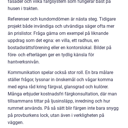
fasader och vilka färgsystem som fungerar bäst på
husen i trakten.
Referenser och kundomdömen är nästa steg. Tidigare
projekt både invändiga och utvändiga säger ofta mer
än prislistor. Fråga gärna om exempel på liknande
uppdrag som det egna: en villa, ett radhus, en
bostadsrättsförening eller en kontorslokal. Bilder på
före- och efterlägen ger en tydlig känsla för
hantverksnivån.
Kommunikation spelar också stor roll. En bra målare
ställer frågor, lyssnar in önskemål och vågar komma
med egna råd kring färgval, glansgrad och kulörer.
Många erbjuder kostnadsfri färgkonsultation, där man
tillsammans tittar på ljusinsläpp, inredning och hur
rummet används. På så sätt blir färgen inte bara snygg
på provburkens lock, utan även i verkligheten på
väggen.