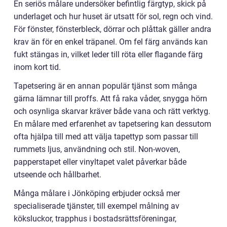
En seriös målare undersöker befintlig färgtyp, skick på
underlaget och hur huset är utsatt för sol, regn och vind.
För fönster, fönsterbleck, dörrar och plåttak gäller andra
krav än för en enkel träpanel. Om fel färg används kan
fukt stängas in, vilket leder till röta eller flagande färg
inom kort tid.
Tapetsering är en annan populär tjänst som många
gärna lämnar till proffs. Att få raka våder, snygga hörn
och osynliga skarvar kräver både vana och rätt verktyg.
En målare med erfarenhet av tapetsering kan dessutom
ofta hjälpa till med att välja tapettyp som passar till
rummets ljus, användning och stil. Non-woven,
papperstapet eller vinyltapet valet påverkar både
utseende och hållbarhet.
Många målare i Jönköping erbjuder också mer
specialiserade tjänster, till exempel målning av
köksluckor, trapphus i bostadsrättsföreningar,