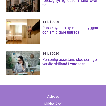
företag synlighet som håller över
tid
14 juli 2026
Passersystem nyckeln till tryggare
och smidigare tillträde
14 juli 2026
Personlig assistans stöd som gör
verklig skillnad i vardagen
Adress