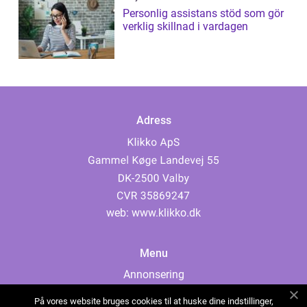
Personlig assistans stöd som gör
verklig skillnad i vardagen
Adress
web:
www.klikko.dk
Menu
Annonsering
Om oss
På vores website bruges cookies til at huske dine indstillinger,