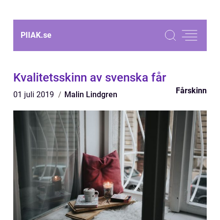
PIIAK.
se
Kvalitetsskinn av svenska får
Fårskinn
01 juli 2019
Malin Lindgren