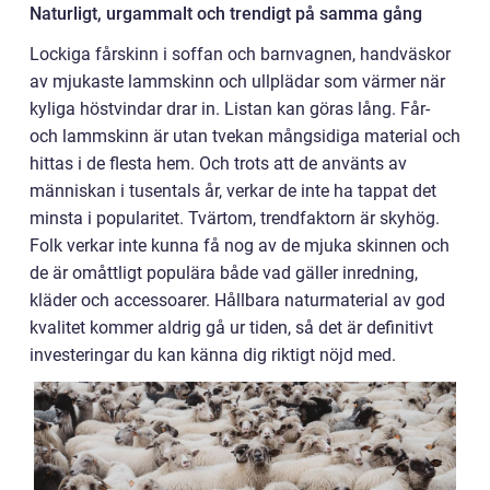
Naturligt, urgammalt och trendigt på samma gång
Lockiga fårskinn i soffan och barnvagnen, handväskor
av mjukaste lammskinn och ullplädar som värmer när
kyliga höstvindar drar in. Listan kan göras lång. Får-
och lammskinn är utan tvekan mångsidiga material och
hittas i de flesta hem. Och trots att de använts av
människan i tusentals år, verkar de inte ha tappat det
minsta i popularitet. Tvärtom, trendfaktorn är skyhög.
Folk verkar inte kunna få nog av de mjuka skinnen och
de är omåttligt populära både vad gäller inredning,
kläder och accessoarer. Hållbara naturmaterial av god
kvalitet kommer aldrig gå ur tiden, så det är definitivt
investeringar du kan känna dig riktigt nöjd med.