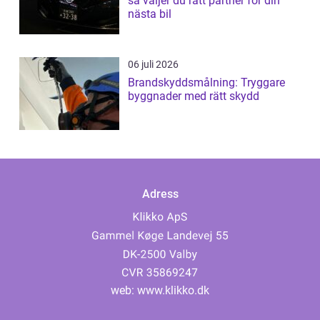
så väljer du rätt partner för din
nästa bil
06 juli 2026
Brandskyddsmålning: Tryggare
byggnader med rätt skydd
Adress
web:
www.klikko.dk