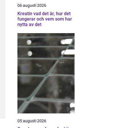
06 augusti 2026
Kreatin vad det är, hur det
fungerar och vem som har
nytta av det
05 augusti 2026