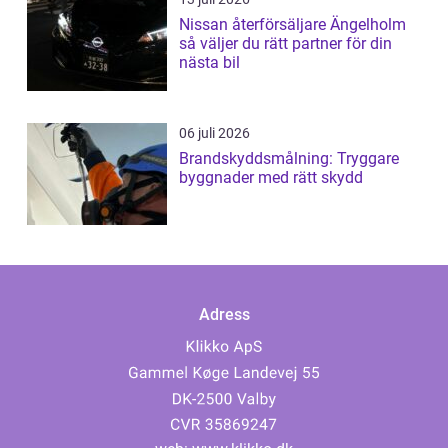
Nissan återförsäljare Ängelholm
så väljer du rätt partner för din
nästa bil
06 juli 2026
Brandskyddsmålning: Tryggare
byggnader med rätt skydd
Adress