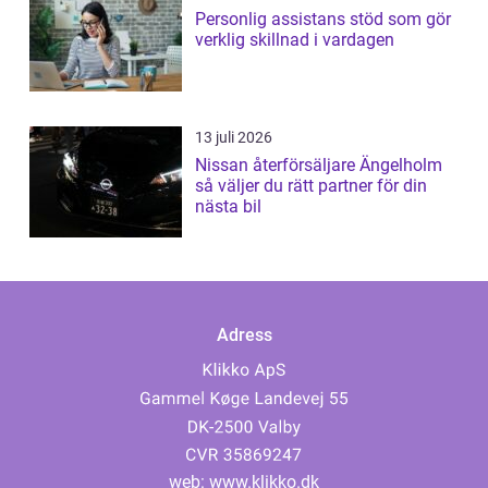
Personlig assistans stöd som gör
verklig skillnad i vardagen
13 juli 2026
Nissan återförsäljare Ängelholm
så väljer du rätt partner för din
nästa bil
Adress
web:
www.klikko.dk