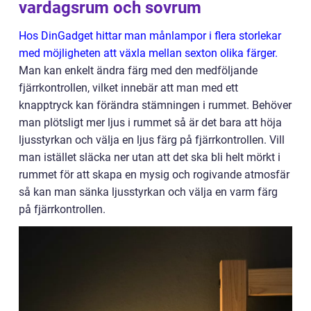
vardagsrum och sovrum
Hos DinGadget hittar man månlampor i flera storlekar
med möjligheten att växla mellan sexton olika färger.
Man kan enkelt ändra färg med den medföljande
fjärrkontrollen, vilket innebär att man med ett
knapptryck kan förändra stämningen i rummet. Behöver
man plötsligt mer ljus i rummet så är det bara att höja
ljusstyrkan och välja en ljus färg på fjärrkontrollen. Vill
man istället släcka ner utan att det ska bli helt mörkt i
rummet för att skapa en mysig och rogivande atmosfär
så kan man sänka ljusstyrkan och välja en varm färg
på fjärrkontrollen.