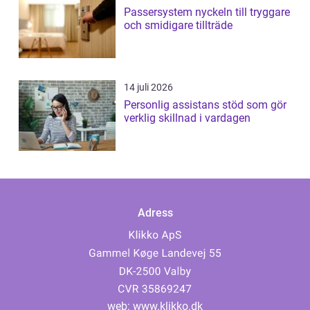
Passersystem nyckeln till tryggare
och smidigare tillträde
14 juli 2026
Personlig assistans stöd som gör
verklig skillnad i vardagen
Adress
web:
www.klikko.dk