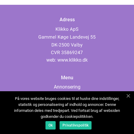
Adress
web:
www.klikko.dk
Menu
Annonsering
Om oss
På vores website bruges cookies til at huske dine indstillinger,
Cookies
statistik og personalisering af indhold og annoncer. Denne
information deles med tredjepart. Ved fortsat brug af websiden
Kontakta oss
godkender du cookiepolitikken.
Sitemap
Ok
Privatlivspolitik