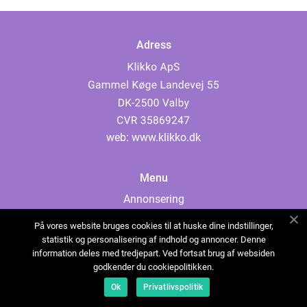
Adress
web:
www.klikko.dk
Menu
Annonsering
Om oss
På vores website bruges cookies til at huske dine indstillinger,
Cookies
statistik og personalisering af indhold og annoncer. Denne
information deles med tredjepart. Ved fortsat brug af websiden
Kontakta oss
godkender du cookiepolitikken.
Sitemap
Ok
Privatlivspolitik