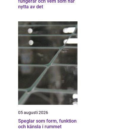
fungerar och vem som har
nytta av det
05 augusti 2026
Speglar som form, funktion
och känsla i rummet