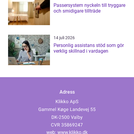
Passersystem nyckeln till tryggare
och smidigare tillträde
14 juli 2026
Personlig assistans stöd som gör
verklig skillnad i vardagen
Adress
web:
www.klikko.dk