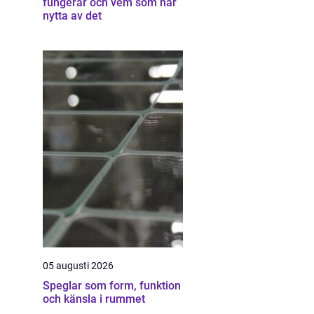
fungerar och vem som har
nytta av det
05 augusti 2026
Speglar som form, funktion
och känsla i rummet