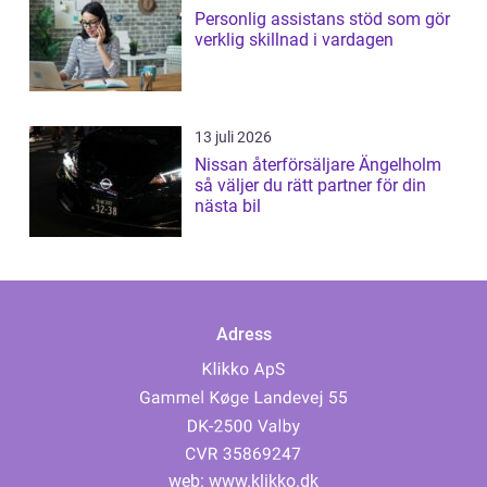
Personlig assistans stöd som gör
verklig skillnad i vardagen
13 juli 2026
Nissan återförsäljare Ängelholm
så väljer du rätt partner för din
nästa bil
Adress
web:
www.klikko.dk