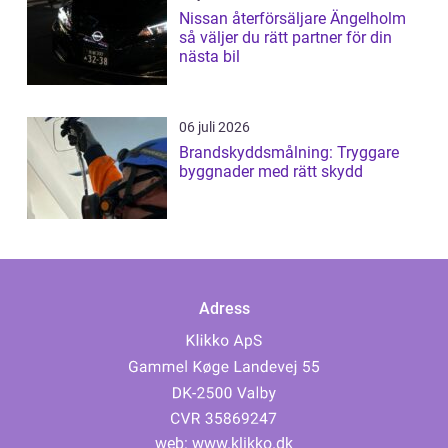
Nissan återförsäljare Ängelholm
så väljer du rätt partner för din
nästa bil
06 juli 2026
Brandskyddsmålning: Tryggare
byggnader med rätt skydd
Adress
web:
www.klikko.dk